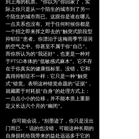
到上海的机票。“你以为”你回家了，实
际上你只是从一个陌生的城市到了另一
个陌生的城市而已。这跟你是谁在哪儿
一点关系也没有。对于任何时候你都是
一个招之即来挥之即去的“触突式阶段型
抑郁症”患者。你漂泊于这梅雨季节湿润
的空气之中。你甚至不属于你“自己”。
而你所认为的“我还好”，也更是一种对
于PTSD本体的“低敏感式麻木”。它不存
在于你真实的健康指标里。没错，它和
真得抑郁症不一样：它只是一种“触突
式”错觉。表明这种错觉命题的“证据”，
就藏匿于对耗损“自身”的处理方式上：
一点点小小的位移，并不能本质上重新
定义长达六个月的“幽闭”。
     你可能会说，“别墨迹了，你只是没出
门而已。” 说的也没错，可能这种长期的
自身损耗给我带来的益处远远多于它的