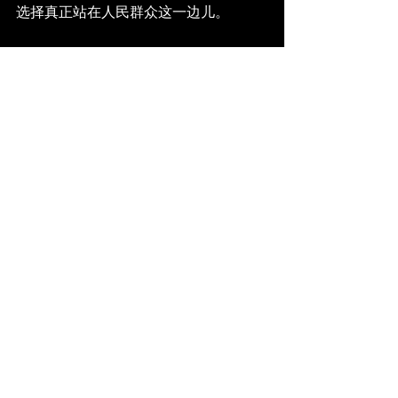
选择真正站在人民群众这一边儿。
     不过，我已经喝完了程翔给我买的啤
酒了，接下来会稍微难熬一点，我想
着。也许我应该放一放自己的放荡形
骸，好好把手头的工作挨个做一做，想
一想接下来真正要干什么。在到家之
前，我还有时间理清思路继续当我的“三
流学者”。一旦认清自己的位置，就很容
易继续往下了。一流摄影师，二流艺术
家，三流学者，四流搞笑艺人，五流电
竞选手，六流车手，末流摇滚明星。
     所以其实也还好，至少在选择交流的
时候，我得时刻提醒自己：许镜中！你
还有“沉默”这个选项啊！这是最致命
的，一定要善加利用。而且不要忘记，
你是个末流摇滚明星。所以，问我末流