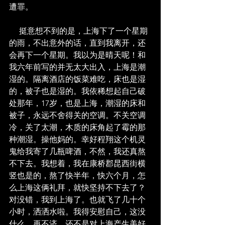
遭罪。
     挺意想不到的是，上海下了一个星期
的雨，不出意外的话，直到我离开，还
会再下一个星期。我以为是晴天呢！和
我六年前写的并无太大出入，上海是潮
湿的。隔离酒店的饭菜难吃，床也是湿
的，被子也是湿的。我依稀想起自己破
处那年，17岁，也是上海，潮湿的床和
被子，永远不舍得关的空调。不关空调
冷，关了太潮，木质的床角起了霉的那
种潮湿。操他妈的。幸好程翔这个机灵
鬼给我寄了几瓶啤酒，不然，我还真熬
不下去。我想着，我在康桥郡昆西街横
竖也是的，熬了快半年，快六个月，怎
么上海这俩礼拜，就快坚持不下去了？
对没错，我到上海了。也就飞了几十个
小时，洒洒水啦。我得安慰自己，这没
什么。再不济，还不是对上海产生美好