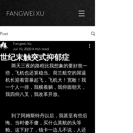
FANGWEI XU
Post
Fangwei Xu
Jul 10, 2020
4 min read
世纪末触突式抑郁症
     两天三夜的路程比我想象的要好熬一
些，飞机也还算稳当。荷兰航空的屌逼
机长迎着雷暴起飞，飞机大！宽敞！我
一个人一排，我横着躺，我仰面朝天，
我四仰八叉，我改革开放。
     到了阿姆斯特丹以后，我甚至有些后
悔。当时傻不傻，买什么英航的头等
舱。这下好了，钱卡一边儿不说，人还