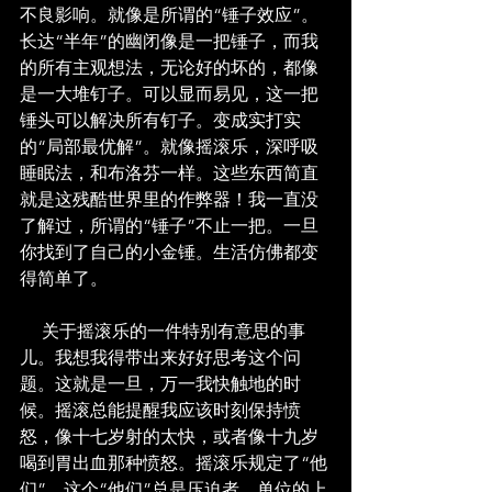
不良影响。就像是所谓的“锤子效应”。
长达“半年”的幽闭像是一把锤子，而我
的所有主观想法，无论好的坏的，都像
是一大堆钉子。可以显而易见，这一把
锤头可以解决所有钉子。变成实打实
的“局部最优解”。就像摇滚乐，深呼吸
睡眠法，和布洛芬一样。这些东西简直
就是这残酷世界里的作弊器！我一直没
了解过，所谓的“锤子”不止一把。一旦
你找到了自己的小金锤。生活仿佛都变
得简单了。
     关于摇滚乐的一件特别有意思的事
儿。我想我得带出来好好思考这个问
题。这就是一旦，万一我快触地的时
候。摇滚总能提醒我应该时刻保持愤
怒，像十七岁射的太快，或者像十九岁
喝到胃出血那种愤怒。摇滚乐规定了“他
们”。这个“他们”总是压迫者，单位的上