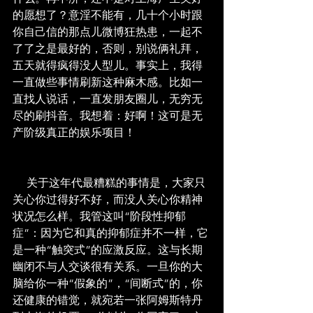
的愿想了？意淫不能有，几十个小时跟
你自己信的那点儿微博狂热患，一起不
了了之是最好的，否则，别说俩礼拜，
五天就得疯得没人型儿。事实上，我得
一直做些事情刷新这种麻木感。比如一
直找人说话，一直发朋友圈儿，无穷无
尽的刷抖音。我想着：好啊！这可是无
产阶级真正的娱乐项目！
     关于这年代最糟糕的事情是，大家只
关心你过得好不好，而没人关心你精神
状况怎么样。我管这叫“阶段性抑郁
症”：因为它和真的抑郁症并不一样，它
是一种“触突式”的应激反应。这与长期
幽闭不与人交谈很有关系。一旦你的大
脑给你一种“假象的”，“间断式”的，你
还健康的错觉，就宛若一张阿姆斯特丹