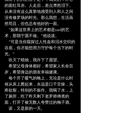
的面红耳赤。人走后，差点潸然泪下。
从来没有这么真挚地感受到人和人之间
没有修罗场的时光。那么我想，生活虽
然苟且，但也总有他好的一面。
    “如果这世界上的艺术都是sad的艺
术，那我宁愿不做。”他说道。
    “可是当你窥探过人性血和泪水交织的
谷底，你才能想用力守护每个当下的时
光。”
    吹灭了蜡烛，我许下了愿望。
    希望父母身体都好，希望家人长命百
岁，希望身边的朋友幸福健康。
    每个开了暖气的晚上，无论是什么时
候从床上爬起来，永远是口干舌燥，头
疼欲裂，特别的不振作。我喝了水，上
了厕所，吃了昨天剩下老罗师傅煮的
面，打开了被无数人夸赞过的梅子酒。
    诺，又是新的一天。