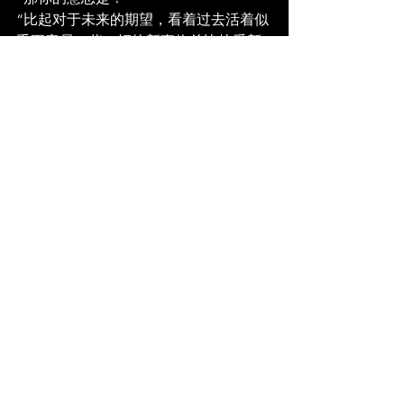
“比起对于未来的期望，看着过去活着似
乎更容易一些，拒绝新事物总比接受新
事物要容易得多。”
“因为？”
“因为你会时刻感到自己是安全的。”
“你得养只猫了。”
“我也觉得。”
See All
Recent Posts