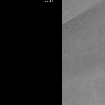
See All
末触突式抑郁症
三夜的路程比我想象的要好熬
，飞机也还算稳当。荷兰航空