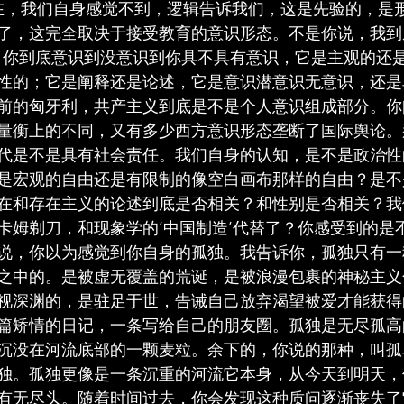
在，我们自身感觉不到，逻辑告诉我们，这是先验的，是
了，这完全取决于接受教育的意识形态。不是你说，我到
foritself，你到底意识到没意识到你具不具有意识，它是主观
性的；它是阐释还是论述，它是意识潜意识无意识，还是
前的匈牙利，共产主义到底是不是个人意识组成部分。你
量衡上的不同，又有多少西方意识形态垄断了国际舆论。
代是不是具有社会责任。我们自身的认知，是不是政治性
是宏观的自由还是有限制的像空白画布那样的自由？是不
在和存在主义的论述到底是否相关？和性别是否相关？我
卡姆剃刀，和现象学的’中国制造’代替了？你感受到的是
说，你以为感觉到你自身的孤独。我告诉你，孤独只有一
之中的。是被虚无覆盖的荒诞，是被浪漫包裹的神秘主义
视深渊的，是驻足于世，告诫自己放弃渴望被爱才能获得
篇矫情的日记，一条写给自己的朋友圈。孤独是无尽孤高
沉没在河流底部的一颗麦粒。余下的，你说的那种，叫孤
独。孤独更像是一条沉重的河流它本身，从今天到明天，
有无尽头。随着时间过去，你会发现这种质问逐渐丧失了