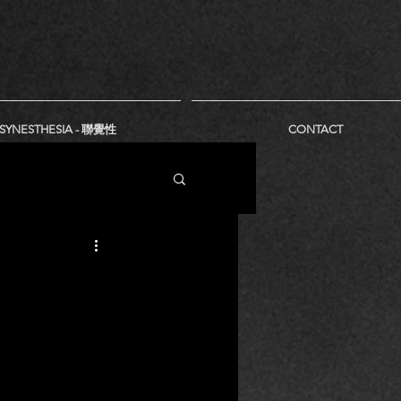
SYNESTHESIA - 聯覺性
CONTACT