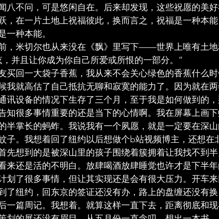
闻八不问，可是悠闲自在。后来却发现，这些祝愿的美好
跃，在一片土地上祝福彼此，换而言之，祝福是一种本能
是一种本能。
前，米切尔也从来没在《飘》里写下——世界上唯有土地
眩，并且让你成为你自己所爱或所恨的一部分。”
友买回一大袋子香蕉，我从来不会关心绿色的香蕉什么时
候我就高估了自己抵抗无聊和寂寞的能力了。因为就在两年
通讯设备的情况下生存了三个月，至于我是如何做到的，
告知很多事情重要的还是当下的心情啊。我在屏幕上画下
的半掌长的蚂蚱。我说我有一个夙愿，就是一定要在深山
蚊子。我想着回了纽约以后想做个b站视频博主，还想在
首先想到的是被深山里的孩子围绕着簇拥着让我找不到半
看来还是活的不明白。放肆喝酒放肆睡觉也许才是下半年
计划了很多事情，但让其实现还是会有很大压力。开车来
到了纽约，回东京的签证还没有办，路上的盘缠还没有换
后一篇周记。我想着。就算这样一直下去，距离彻底和现
策划的展还没有眉目。从五月份一直念叨，想出一本书。