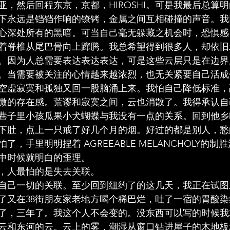
亚，然后回程东京，京都，HIROSHI。可是我最后总算
下永远是铛铛作响的镣铐，金属之间互相碰撞的声音。我
心深处所有的黑暗。可当自己毫无躲藏之机会时，恐惧感
着脊椎从尾巴骨向上蹿腾。我总希望得到很多人，却依旧
。因为人总需要表达表达表达，可是这些云层只是在边界
。当需要被关注的心情越来越浓烈，也无关紧要自己活成
空虚寂寞和孤独又回一股脑涌上来。我怕自己降低标准，
微的存在感。荒谬和寂寞之间，云也消散了。我得承认自
巷子里小孩瓜果小犬蝴蝶与我没有一点的关系。回到他乡
下肚，点上一只戒了好几个月的烟。好过的都是别人，愁
，手里明明捏着 AGREEABLE MELANCHOLY的
中时候就明白的歪理。
，人最怕的是失去关联。
自己一切的关联。至少回到纽约了的这几天，我正在试图
了又在38街朋友家老地方喝个稀巴烂，吐了一宿的胃酸
了，三年了。我这个人不会变的。没东西可以写的时候我
云和东河的云。云上的雾，潮湿从窗口钻进屋子的木地板