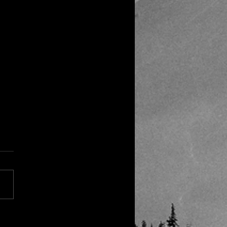
末触突式抑郁症
三夜的路程比我想象的要好熬
，飞机也还算稳当。荷兰航空
逼机长迎着雷暴起飞，飞机
宽敞！我一个人一排，我横着
我仰面朝天，我四仰八叉，我
开放。 到了阿姆斯特丹以
我甚至有些后悔。当时傻不