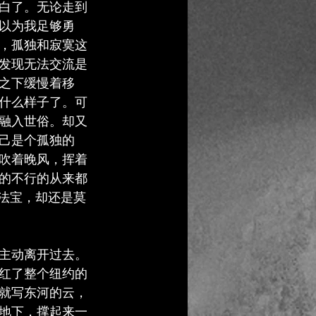
明白了。无论走到
以为我足够勇
，孤独和寂寞这
发现无法交流是
之下缓慢着移
什么样子了。可
融入世俗。却又
己是个孤独的
吹着晚风，挥着
的不行的从来都
制胜法宝，却还是莫
主动离开过去。
染红了整个纽约的
就写东河的云，
地下，撑起来一