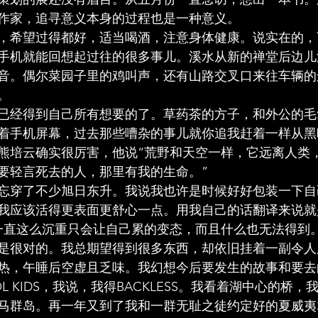
作家，追寻意义本身的过程也是一种意义。
，希望过得都好，适当喝酒，注意身体健康。说实在的，
手机就能回想起过往的很多事儿。溪水从新的禅堂后边儿
音。偶尔菜园子里的鸡叫声，还有山路交叉口来往车辆的
。
已经得到自己所有想要的了。草药茶的方子，和外公的毛
着手机屏幕，过去那些嘈杂的事儿就你追我赶着一样从黑
熊培云确实很厉害，他说“荒野和天空一样，它远离人类
不要轻言死去的人，那里有我的生命。”
忘穿了不少旭日东升。我说我也许是时候好好包装一下自
我应该活得更表面更舒心一点。用我自己的话翻译来说就
一直这么沉重只会让自己累的变态，而且什么也无法得到
是很对的。我总期望得到很多东西，却依旧挂着一副令人
热，午睡后空虚且乏味。我幻想今后要发生的故事和要去
L KIDS，我说，我得BACKLESS。我看着湖中心的桥
马群岛。再一年又到了我和一群无耻之徒约定好的夏威夷