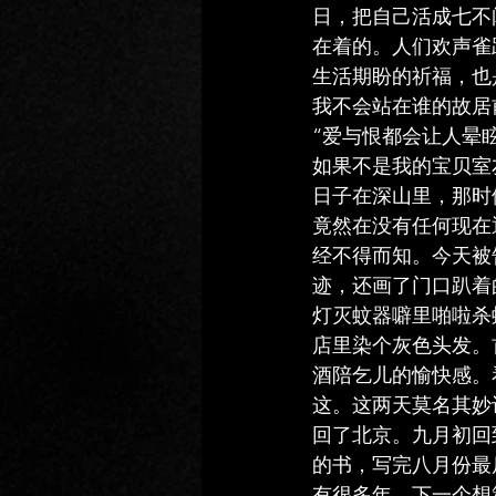
日，把自己活成七不
在着的。人们欢声雀
生活期盼的祈福，也
我不会站在谁的故居
“爱与恨都会让人晕
如果不是我的宝贝室
日子在深山里，那时
竟然在没有任何现在
经不得而知。今天被
迹，还画了门口趴着
灯灭蚊器噼里啪啦杀
店里染个灰色头发。
酒陪乞儿的愉快感。
这。这两天莫名其妙
回了北京。九月初回
的书，写完八月份最
有很多年，下一个想