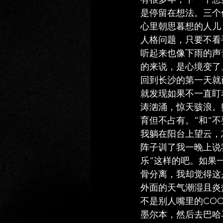
是停留在想法。三个
心里朝思暮想的人儿
人格问题，只要不看
听起来也像下雨的声
的来说，是心境变了
回到长沙的第一天就
就发现如果不一直盯
涛汹涌，惊天骇浪。
育但不占有。”和“
我躺在阳台上望云，
阵子训了我一晚上说
乐”这样的吧。如果
骨分离，我却觉得这
外面的天气潮湿且炎
不是别人嘴里的COO
墨尔本，然后去巴哈