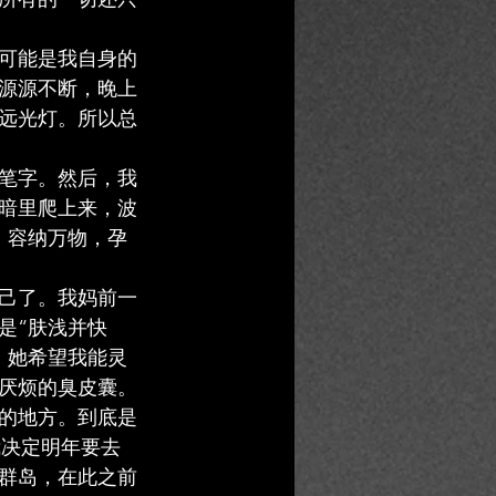
可能是我自身的
源源不断，晚上
远光灯。所以总
笔字。然后，我
暗里爬上来，波
，容纳万物，孕
己了。我妈前一
是“肤浅并快
。她希望我能灵
厌烦的臭皮囊。
的地方。到底是
，我决定明年要去
群岛，在此之前