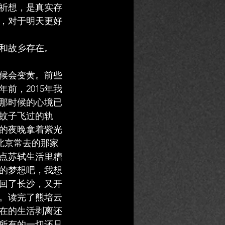
祈想，是真实存
，对于明天更好
和故乡存在。
候会变黄。前些
前，2015年我
那时候的心境已
蚊子飞过的轨
的夜晚拿着紫光
北京常去的那家
点苏轼生活里糟
的梦想吧，我想
回了长沙，又开
。读完了熊培云
在的生活剥离还
所有的一切还只